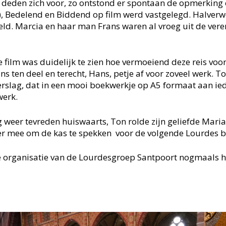
eden zich voor, zo ontstond er spontaan de opmerking ove
e), Bedelend en Biddend op film werd vastgelegd. Halverw
ld. Marcia en haar man Frans waren al vroeg uit de vere
 film was duidelijk te zien hoe vermoeiend deze reis voor
 ten deel en terecht, Hans, petje af voor zoveel werk. To
rslag, dat in een mooi boekwerkje op A5 formaat aan ie
werk.
 weer tevreden huiswaarts, Ton rolde zijn geliefde Maria
er mee om de kas te spekken voor de volgende Lourdes b
e organisatie van de Lourdesgroep Santpoort nogmaals hee