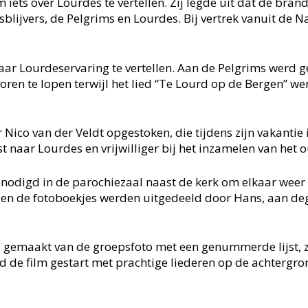
 iets over Lourdes te vertellen. Zij legde uit dat de bra
blijvers, de Pelgrims en Lourdes. Bij vertrek vanuit de N
ar Lourdeservaring te vertellen. Aan de Pelgrims werd g
oren te lopen terwijl het lied “Te Lourd op de Bergen” w
Nico van der Veldt opgestoken, die tijdens zijn vakantie 
 naar Lourdes en vrijwilliger bij het inzamelen van het 
enodigd in de parochiezaal naast de kerk om elkaar weer 
 en de fotoboekjes werden uitgedeeld door Hans, aan deg
 gemaakt van de groepsfoto met een genummerde lijst, zo
d de film gestart met prachtige liederen op de achter