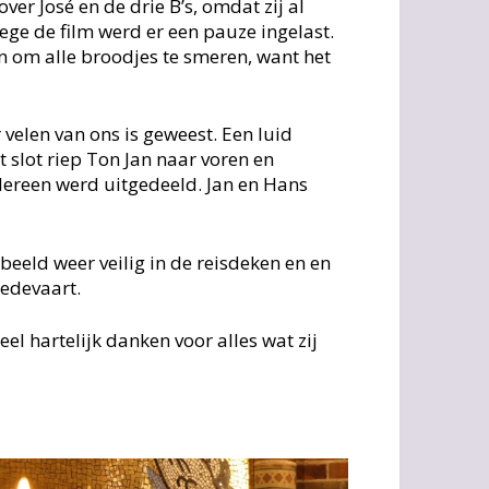
r José en de drie B’s, omdat zij al
ege de film werd er een pauze ingelast.
n om alle broodjes te smeren, want het
 velen van ons is geweest. Een luid
t slot riep Ton Jan naar voren en
dereen werd uitgedeeld. Jan en Hans
beeld weer veilig in de reisdeken en en
edevaart.
l hartelijk danken voor alles wat zij